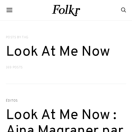
POSTS BY TAG
Look At Me Now
169 POSTS
ÉDITOS
Look At Me Now :
Aina Magraner par