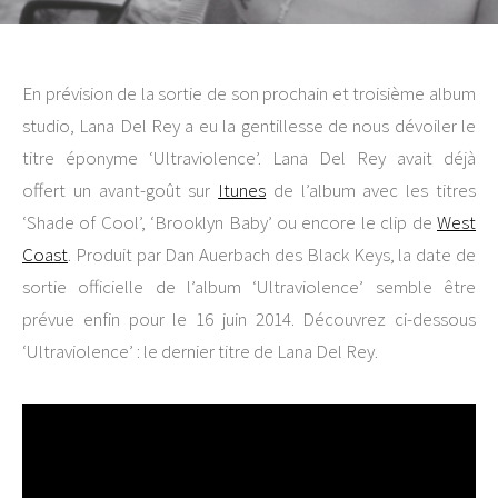
En prévision de la sortie de son prochain et troisième album
studio, Lana Del Rey a eu la gentillesse de nous dévoiler le
titre éponyme ‘Ultraviolence’. Lana Del Rey avait déjà
offert un avant-goût sur
Itunes
de l’album avec les titres
‘Shade of Cool’, ‘Brooklyn Baby’ ou encore le clip de
West
Coast
. Produit par Dan Auerbach des Black Keys, la date de
sortie officielle de l’album ‘Ultraviolence’ semble être
prévue enfin pour le 16 juin 2014. Découvrez ci-dessous
‘Ultraviolence’ : le dernier titre de Lana Del Rey.