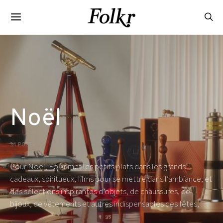
Noël
34 POSTS
Pour Noël, Folkr met les petits plats dans les grands :
cadeaux, spiritueux, films pour se mettre dans l’ambiance, et
des sélections inspirantes d’objets, de chaussures, de
bijoux, de vêtements et autres indispensables des fêtes, …