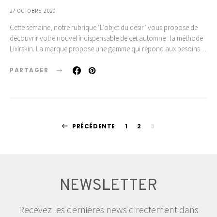
27 OCTOBRE 2020
Cette semaine, notre rubrique ‘L’objet du désir’ vous propose de
découvrir votre nouvel indispensable de cet automne : la méthode
Lixirskin. La marque propose une gamme qui répond aux besoins…
PARTAGER
Pagination
PRÉCÉDENTE
1
2
3
des
publications
NEWSLETTER
Recevez les dernières news directement dans