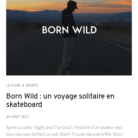
LEISURE & SPORTS
Born Wild : un voyage solitaire en
skateboard
30 AOÛT 2017
Après la vidéo ‘Night and The Soul‘, l’histoire d’un skateur seul
dans les rues de Paris la nuit, Marin Troude dévoile le film ‘Born