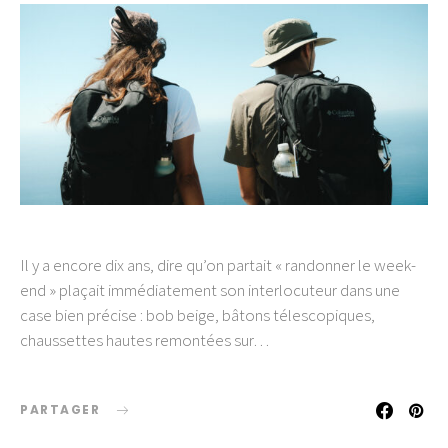
Il y a encore dix ans, dire qu’on partait « randonner le week-
end » plaçait immédiatement son interlocuteur dans une
case bien précise : bob beige, bâtons télescopiques,
chaussettes hautes remontées sur…
PARTAGER