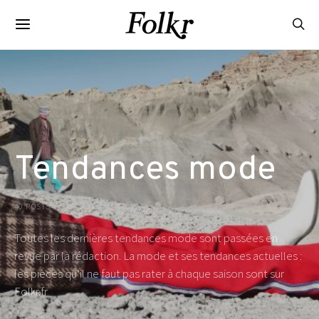
Tendances mode
40 POSTS
Toutes les dernières tendances mode sont passées en
revue par la rédaction. La mode et ses tendances actuelles :
les pièces qu’il ne faut pas rater à chaque saison sont sur
Folkr.fr