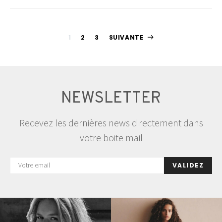
Pagination
1
2
3
SUIVANTE
des
publications
NEWSLETTER
Recevez les dernières news directement dans
votre boite mail
VALIDEZ