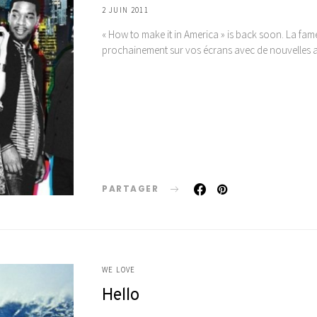
2 JUIN 2011
« How to make it in America » is back soon. La fam
prochainement sur vos écrans avec de nouvelles 
PARTAGER
WE LOVE
Hello