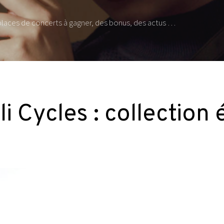
 places de concerts à gagner, des bonus, des actus …
i Cycles : collection