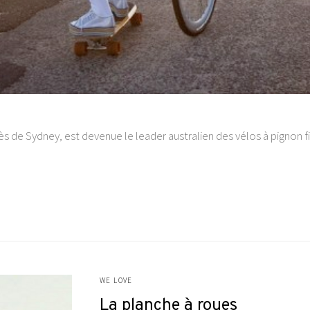
s de Sydney, est devenue le leader australien des vélos à pignon fi
WE LOVE
La planche à roues