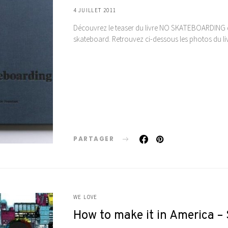
4 JUILLET 2011
Découvrez le teaser du livre NO SKATEBOARDING de
skateboard. Retrouvez ci-dessous les photos du li
PARTAGER
WE LOVE
How to make it in America –