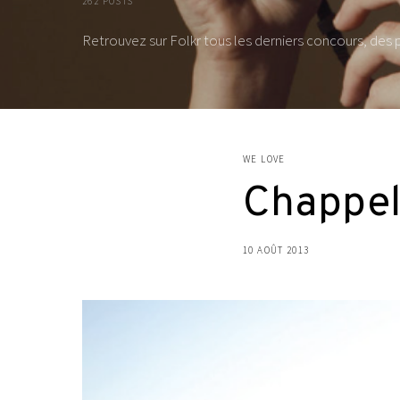
262 POSTS
Retrouvez sur Folkr tous les derniers concours, des
WE LOVE
Chappell
10 AOÛT 2013