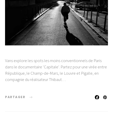
Vans explore les spots les moins conventionnels de Paris
dans le documentaire ‘Capitale‘. Partez pour une virée entre
République, le Champ-de-Mars, le Louvre et Pigalle, en
compagnie du réalisateur Thibaut…
PARTAGER