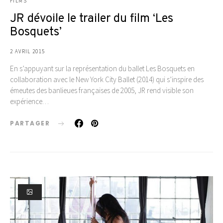
FILMS
JR dévoile le trailer du film ‘Les
Bosquets’
2 AVRIL 2015
En s’appuyant sur la représentation du ballet Les Bosquets en
collaboration avec le New York City Ballet (2014) qui s’inspire des
émeutes des banlieues françaises de 2005, JR rend visible son
expérience…
PARTAGER