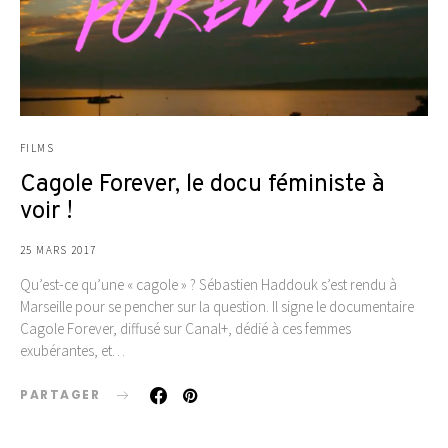
FILMS
Cagole Forever, le docu féministe à
voir !
25 MARS 2017
Qu’est-ce qu’une « cagole » ? Sébastien Haddouk s’est rendu à
Marseille pour se pencher sur la question. Il signe le documentaire
Cagole Forever, diffusé sur Canal+, dédié à ces femmes
exubérantes, et…
PARTAGER