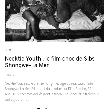
FILMS
Necktie Youth : le film choc de Sibs
Shongwe-La Mer
8 MAI 2015
Necktie Youth est le premier long-métrage du réalisateur Sibs
Shongwe-La Mer, 24 ans, et du producteur Elias Ribeiro, 32
ans. Deux hommes doués dont le travail, l’audace et la fraîcheur
ont aujourd’hui…