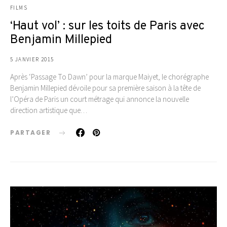
FILMS
‘Haut vol’ : sur les toits de Paris avec
Benjamin Millepied
5 JANVIER 2015
Après ‘Passage To Dawn’ pour la marque Maiyet, le chorégraphe
Benjamin Millepied dévoile pour sa première saison à la tête de
l’Opéra de Paris un court métrage qui annonce la nouvelle
direction artistique que…
PARTAGER