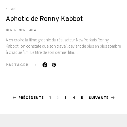
FILMS
Aphotic de Ronny Kabbot
10 NOVEMBRE 2014
A en croire la filmographie du réalisateur New Yorkais Ronny
Kabbot, on constate que son travail devient de plus en plus sombre
à chaque film. Le titre de son dernier film…
PARTAGER
Pagination
PRÉCÉDENTE
1
2
3
4
5
SUIVANTE
des
publications