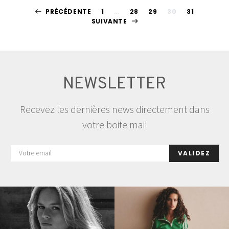
Pagination
PRÉCÉDENTE
1
…
28
29
30
31
SUIVANTE
des
publications
NEWSLETTER
Recevez les dernières news directement dans
votre boite mail
VALIDEZ