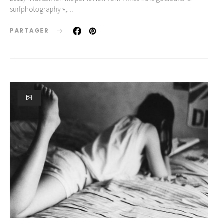
surfphotography »,…
PARTAGER