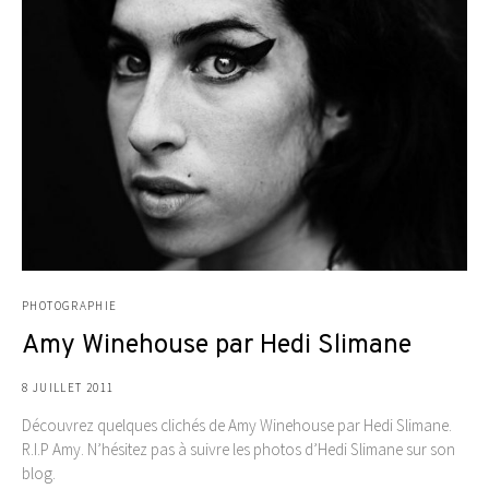
PHOTOGRAPHIE
Amy Winehouse par Hedi Slimane
8 JUILLET 2011
Découvrez quelques clichés de Amy Winehouse par Hedi Slimane.
R.I.P Amy. N’hésitez pas à suivre les photos d’Hedi Slimane sur son
blog.