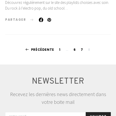
Découvrez régulièrement sur le site des playlists choisies avec soin.
Du rock à l’electro pop, du old school…
PARTAGER
Pagination
PRÉCÉDENTE
1
…
6
7
8
des
publications
NEWSLETTER
Recevez les dernières news directement dans
votre boite mail