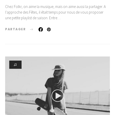
Chez Folkr, on aime la musique, mais on aime aussi la partager. A
l’approche des Fêtes, il était temps pour nous de vous proposer
une petite playlist de saison. Entre…
PARTAGER