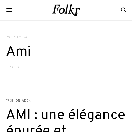
POSTS BY TAG
Ami
9 POSTS
FASHION WEEK
AMI : une élégance
épurée et