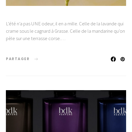
L’été n’a pas UNE odeur, il en a mille. Celle de la lavande qui
crame sous le cagnard à Grasse. Celle de la mandarine qu’on
pèle sur une terrasse corse.…
PARTAGER