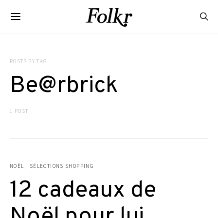
POSTS BY TAG
Be@rbrick
1 POST
NOËL
SÉLECTIONS SHOPPING
12 cadeaux de
Noël pour lui