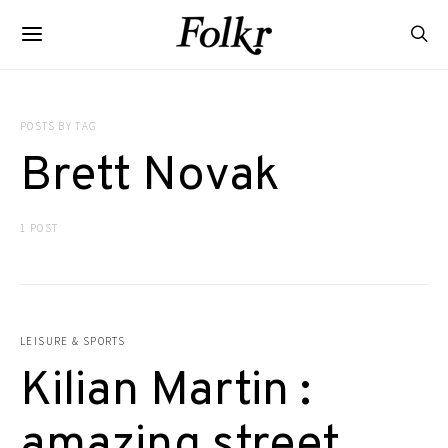
POSTS BY TAG
Brett Novak
1 POST
LEISURE & SPORTS
Kilian Martin :
amazing street