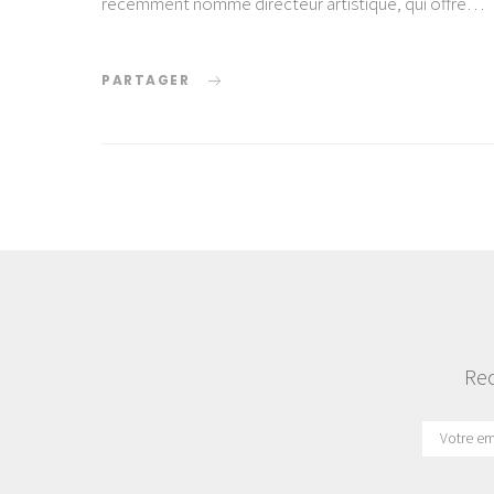
récemment nommé directeur artistique, qui offre…
PARTAGER
Rec