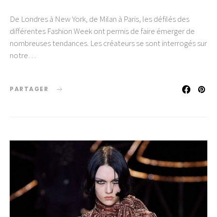
De Londres à New York, de Milan à Paris, les défilés des
différentes Fashion Week ont permis de faire émerger de
nombreuses tendances. Les créateurs se sont interrogés sur
notre…
PARTAGER