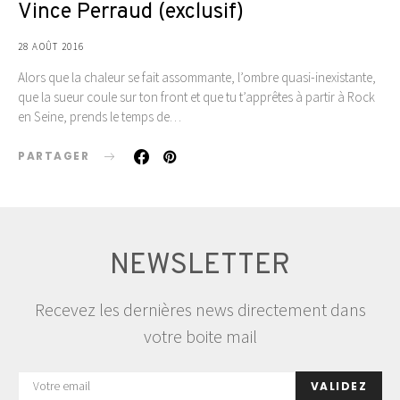
Vince Perraud (exclusif)
28 AOÛT 2016
Alors que la chaleur se fait assommante, l’ombre quasi-inexistante,
que la sueur coule sur ton front et que tu t’apprêtes à partir à Rock
en Seine, prends le temps de…
PARTAGER
NEWSLETTER
Recevez les dernières news directement dans
votre boite mail
VALIDEZ