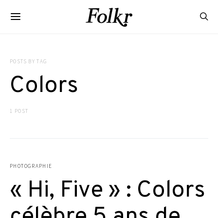
POSTS BY TAG
Colors
1 POST
PHOTOGRAPHIE
« Hi, Five » : Colors
célèbre 5 ans de