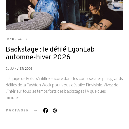
BACKSTAGES
Backstage : le défilé EgonLab
automne-hiver 2026
21 JANVIER 2026
L’équipe de Folkr s’infiltre encore dans les coulisses des plus grands
défilés de la Fashion Week pour vous dévoiler l’invisible. Vivez de
l’intérieur tous les temps forts des backstages ! A quelques
minutes…
PARTAGER