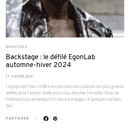
BACKSTAGES
Backstage : le défilé EgonLab
automne-hiver 2024
17 JANVIER 2024
L’équipe de Folkr s’infiltre encore dans les coulisses des plus grands
défilés de la Fashion Week pour vous dévoiler l’invisible. Vivez de
l’intérieur tous les temps forts des backstages ! A quelques minutes
des…
PARTAGER