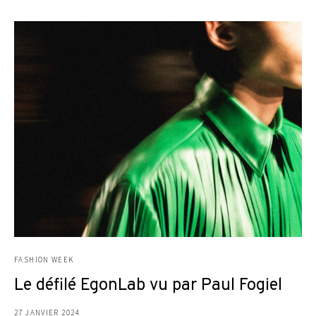
FASHION WEEK
Le défilé EgonLab vu par Paul Fogiel
27 JANVIER 2024