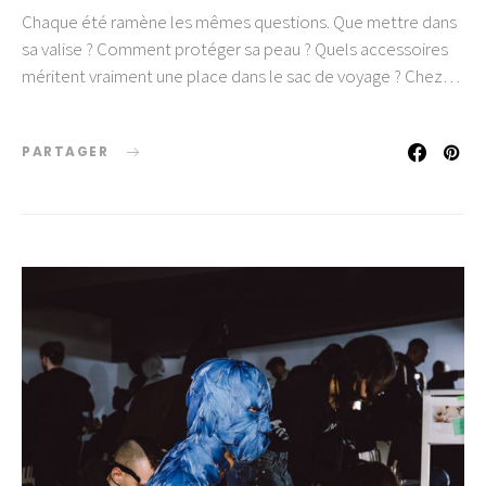
Chaque été ramène les mêmes questions. Que mettre dans
sa valise ? Comment protéger sa peau ? Quels accessoires
méritent vraiment une place dans le sac de voyage ? Chez…
PARTAGER