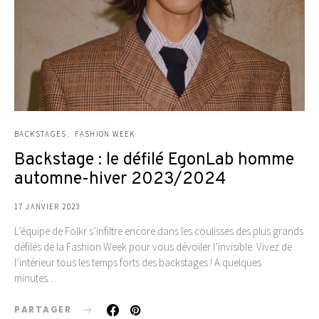
BACKSTAGES
FASHION WEEK
Backstage : le défilé EgonLab homme
automne-hiver 2023/2024
17 JANVIER 2023
L’équipe de Folkr s’infiltre encore dans les coulisses des plus grands
défilés de la Fashion Week pour vous dévoiler l’invisible. Vivez de
l’intérieur tous les temps forts des backstages ! A quelques
minutes…
PARTAGER