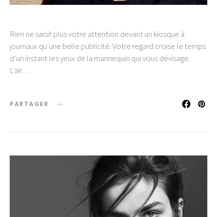
Rien ne saisit plus votre attention devant un kiosque à
journaux qu’une belle publicité. Votre regard croise le temps
d’un instant les yeux de la mannequin qui vous dévisage.
L’air…
PARTAGER