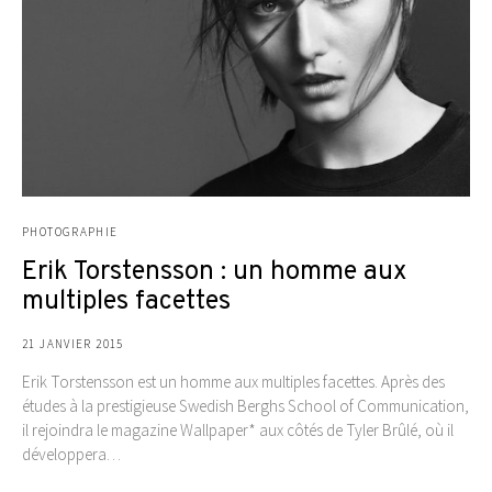
PHOTOGRAPHIE
Erik Torstensson : un homme aux
multiples facettes
21 JANVIER 2015
Erik Torstensson est un homme aux multiples facettes. Après des
études à la prestigieuse Swedish Berghs School of Communication,
il rejoindra le magazine Wallpaper* aux côtés de Tyler Brûlé, où il
développera…