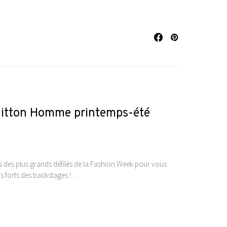
 Vuitton Homme printemps-été
ses des plus grands défilés de la Fashion Week pour vous
emps forts des backstages !…