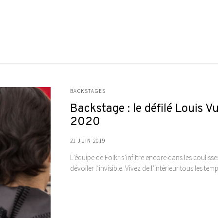
BACKSTAGES
Backstage : le défilé Louis
2020
21 JUIN 2019
L’équipe de Folkr s’infiltre encore dans les coulis
dévoiler l’invisible. Vivez de l’intérieur tous les t