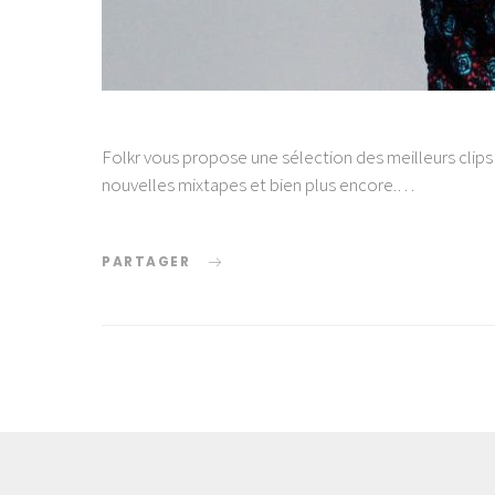
Folkr vous propose une sélection des meilleurs clips
nouvelles mixtapes et bien plus encore.…
PARTAGER