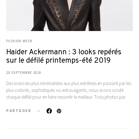
FASHION WEEK
Haider Ackermann : 3 looks repérés
sur le défilé printemps-été 2019
29 SEPTEMBRE 2018
Des looks les plus minimalistes aux plus extrêmes en passant par les
plus colorés, sophistiqués ou extravagants, nous avons scruté
chaque défilé pour en faire ressortir le meilleur. Trois photos par…
PARTAGER