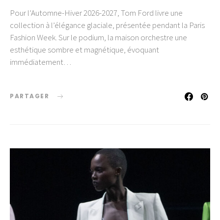
Pour l’Automne-Hiver 2026-2027, Tom Ford livre une
collection à l’élégance glaciale, présentée pendant la Paris
Fashion Week. Sur le podium, la maison orchestre une
esthétique sombre et magnétique, évoquant
immédiatement…
PARTAGER