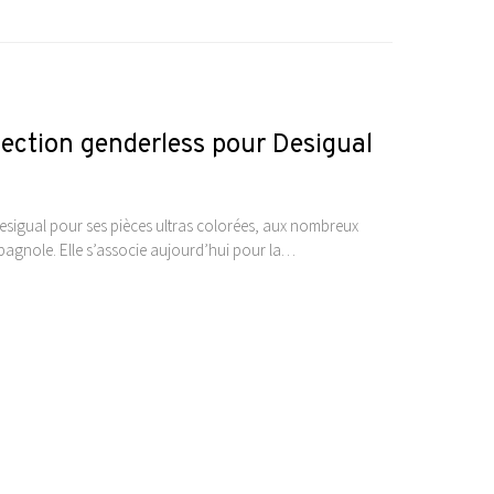
ection genderless pour Desigual
esigual pour ses pièces ultras colorées, aux nombreux
spagnole. Elle s’associe aujourd’hui pour la…