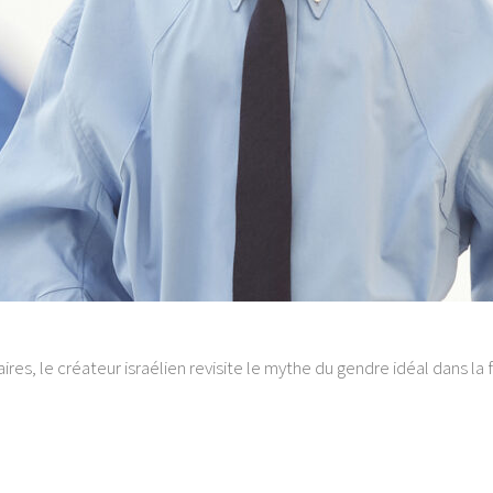
taires, le créateur israélien revisite le mythe du gendre idéal dans 