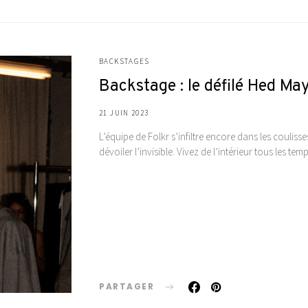
BACKSTAGES
Backstage : le défilé Hed M
21 JUIN 2023
L’équipe de Folkr s’infiltre encore dans les coulis
dévoiler l’invisible. Vivez de l’intérieur tous les 
PARTAGER