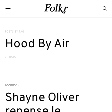
POSTS BY TAG
Hood By Air
2 POSTS
LOOKBOOK
Shayne Oliver
repense le