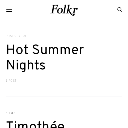
POSTS BY TAG
Hot Summer
Nights
1 POST
FILMS
Timothée