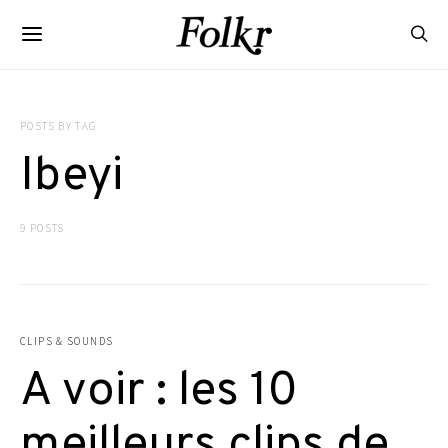
POSTS BY TAG
Ibeyi
9 POSTS
CLIPS & SOUNDS
A voir : les 10
meilleurs clips de