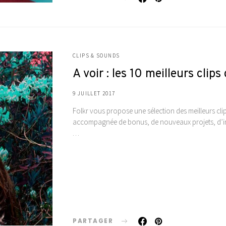
CLIPS & SOUNDS
A voir : les 10 meilleurs clip
9 JUILLET 2017
Folkr vous propose une sélection des meilleurs clip
accompagnée de bonus, de nouveaux projets, d’info
…
PARTAGER