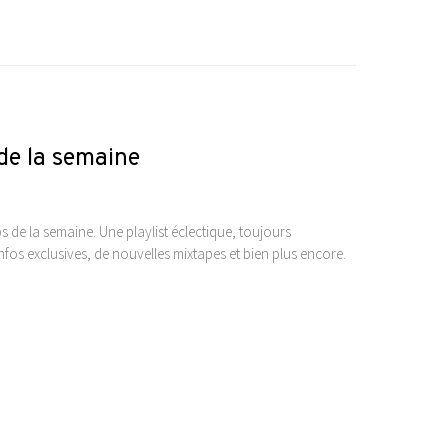
s de la semaine
s de la semaine. Une playlist éclectique, toujours
s exclusives, de nouvelles mixtapes et bien plus encore.