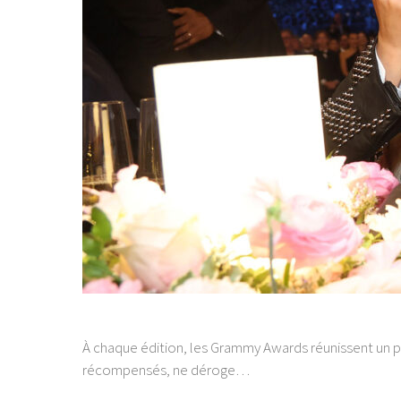
À chaque édition, les Grammy Awards réunissent un pa
récompensés, ne déroge…