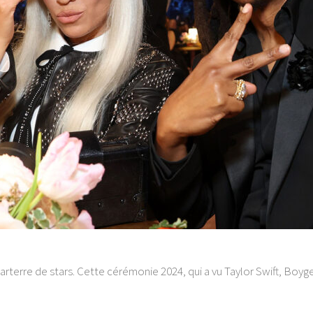
rterre de stars. Cette cérémonie 2024, qui a vu Taylor Swift, Boyg