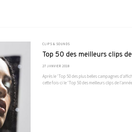
CLIPS & SOUNDS
Top 50 des meilleurs clips d
27 JANVIER 2018
Après le ‘Top 50 des plus belles campagnes d’affic
cette fois-ci le ‘Top 50 des meilleurs clips de l’ann