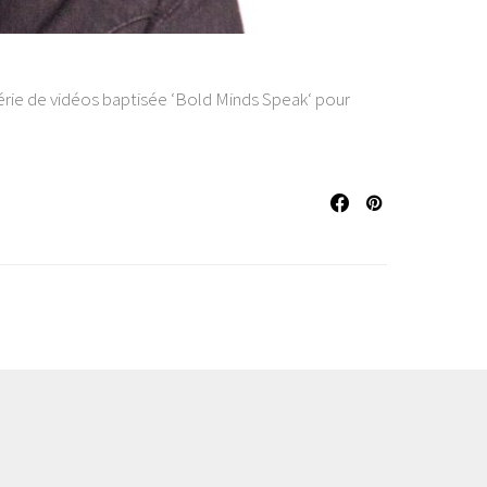
série de vidéos baptisée ‘Bold Minds Speak‘ pour