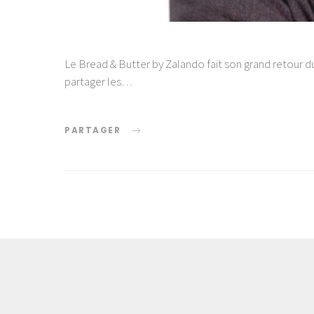
Le Bread & Butter by Zalando fait son grand retour d
partager les…
PARTAGER