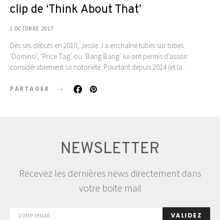
clip de ‘Think About That’
1 OCTOBRE 2017
Dès ses débuts en 2010, Jessie J a enchaîné tubes sur tubes.
‘Domino’, ‘Price Tag’ ou ‘Bang Bang’ lui ont permis d’assoir
considérablement sa notoriété. Pourtant depuis 2014 (et la…
PARTAGER
NEWSLETTER
Recevez les dernières news directement dans
votre boite mail
VALIDEZ