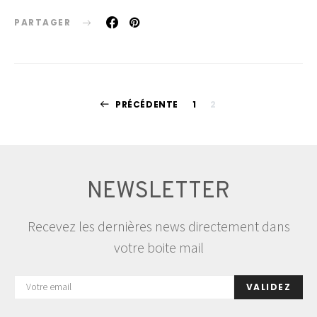
PARTAGER
Pagination
PRÉCÉDENTE
1
2
des
publications
NEWSLETTER
Recevez les dernières news directement dans
votre boite mail
VALIDEZ