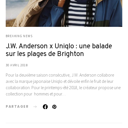
BREAKING NEWS
J.W. Anderson x Uniqlo : une balade
sur les plages de Brighton
30 AVRIL 2018
Pour la deuxième saison consécutive, J.W. Anderson collabore
avec la marque japonaise Uniqlo et dévoile enfin le fruit de leur
collaboration. Pour le printemps-été 2018, le créateur propose une
collection pour hommes et pour…
PARTAGER