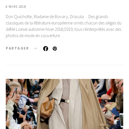
6 MARS 2018
Don Quichotte, Madame de Bovary, Dracula… Des grands
classiques de la littérature européenne ornés chacun des sièges du
défilé Loewe automne-hiver 2018/2019, tous réinterprétés avec des
photos de mode en couverture…
PARTAGER