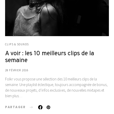
CLIPS & SOUNDS
A voir : les 10 meilleurs clips de la
semaine
28 FÉVRIER 2016
Folkr vous propose une sélection des 10 meilleurs clips de la
semaine. Une playlist éclectique, toujours accompagnée de bonus,
de nouveaux projets, d’infos exclusives, de nouvelles mixtapes et
bien plus…
PARTAGER