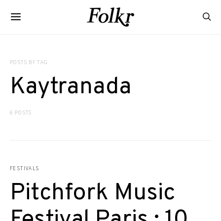
POSTS BY TAG
Kaytranada
6 POSTS
FESTIVALS
Pitchfork Music
Festival Paris : 10