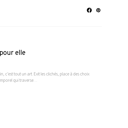
pour elle
 c’est tout un art. Exit les clichés, place à des choix
ntemporel qui traverse…