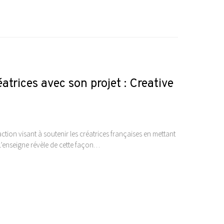
éatrices avec son projet : Creative
ction visant à soutenir les créatrices françaises en mettant
. L’enseigne révèle de cette façon…