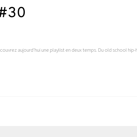
 #30
uvrez aujourd’hui une playlist en deux temps. Du old school hip-h