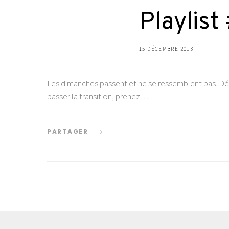
Playlist
15 DÉCEMBRE 2013
Les dimanches passent et ne se ressemblent pas. Déco
passer la transition, prenez…
PARTAGER