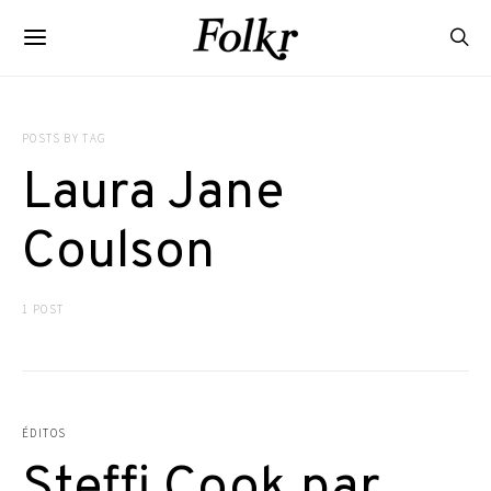
POSTS BY TAG
Laura Jane
Coulson
1 POST
ÉDITOS
Steffi Cook par