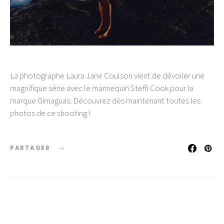
La photographe Laura Jane Coulson vient de dévoiler une
magnifique série avec le mannequin Steffi Cook pour la
marque Gimaguas. Découvrez dès maintenant toutes les
photos de ce shooting !
PARTAGER