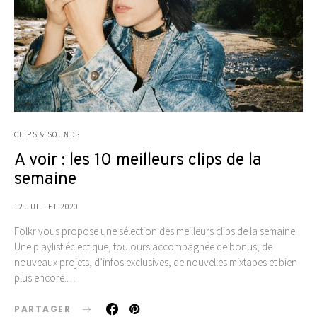
CLIPS & SOUNDS
A voir : les 10 meilleurs clips de la
semaine
12 JUILLET 2020
Folkr vous propose une sélection des meilleurs clips de la semaine.
Une playlist éclectique, toujours accompagnée de bonus, de
nouveaux projets, d’infos exclusives, de nouvelles mixtapes et bien
plus encore.…
PARTAGER