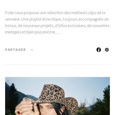
Folkr vous propose une sélection des meilleurs clips de la
semaine. Une playlist éclectique, toujours accompagnée de
bonus, de nouveaux projets, d’infos exclusives, de nouvelles
mixtapes et bien plus encore.…
PARTAGER