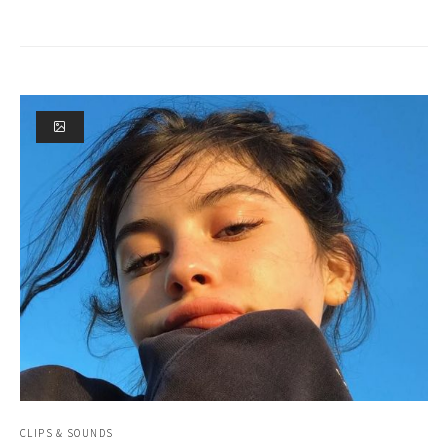
CLIPS & SOUNDS