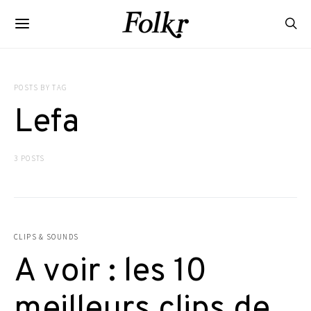
POSTS BY TAG
Lefa
3 POSTS
CLIPS & SOUNDS
A voir : les 10
meilleurs clips de