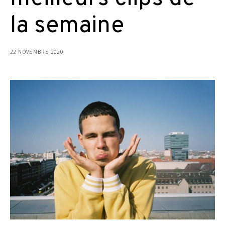
la semaine
22 NOVEMBRE 2020