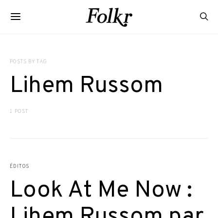
POSTS BY TAG
Lihem Russom
1 POST
ÉDITOS
Look At Me Now :
Lihem Russom par