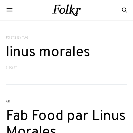
POSTS BY TAG
linus morales
1 POST
ART
Fab Food par Linus
Morales