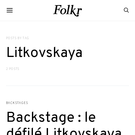
POSTS BY TAG
Litkovskaya
2 POSTS
BACKSTAGES
Backstage : le
défilé Litkovskaya