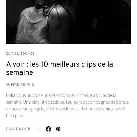
CLIPS & SOUNDS
A voir : les 10 meilleurs clips de la
semaine
28 FÉVRIER 2016
Folkr vous propose une sélection des 10 meilleurs clips de la
semaine. Une playlist éclectique, toujours accompagnée de bonus,
de nouveaux projets, d’infos exclusives, de nouvelles mixtapes et
bien plus…
PARTAGER