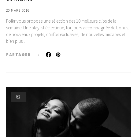
20 MARS 2016
Folkr vous propose une sélection des 10 meilleurs clips de la
semaine. Une playlist éclectique, toujours accompagnée de bonus,
de nouveaux projets, d’infos exclusives, de nouvelles mixtapes et
bien plus…
PARTAGER