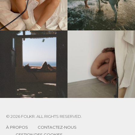
© 2026 FOLKR. ALL RIGHTS RESERVED.
À PROPOS
CONTACTEZ-NOUS
GESTION DES COOKIES