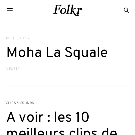
POSTS BY TAG
Moha La Squale
3 POSTS
CLIPS & SOUNDS
A voir : les 10
meilleurs clips de