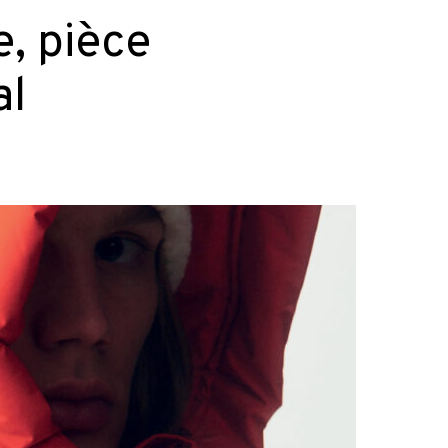
, pièce
al