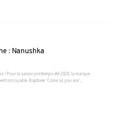
ne : Nanushka
r ! Pour la saison printemps-été 2020, la marque
nt incroyable. Baptisée ‘Come as you are‘,…