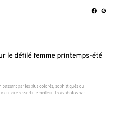
ur le défilé femme printemps-été
n passant par les plus colorés, sophistiqués ou
 en faire ressortir le meilleur. Trois photos par…