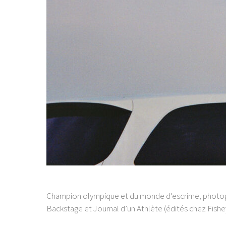
Champion olympique et du monde d’escrime, photogr
Backstage et Journal d’un Athlète (édités chez Fis