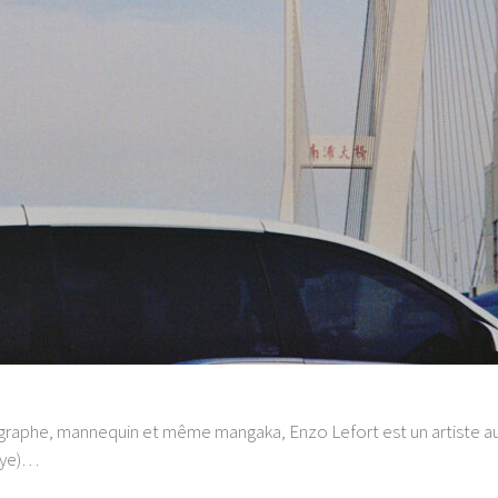
aphe, mannequin et même mangaka, Enzo Lefort est un artiste aux
heye)…