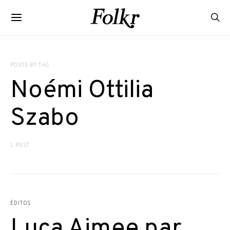
POSTS BY TAG
Noémi Ottilia
Szabo
1 POST
ÉDITOS
Luca Aimee par