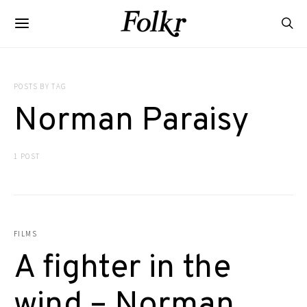
POSTS BY TAG
Norman Paraisy
1 POST
FILMS
A fighter in the
wind – Norman