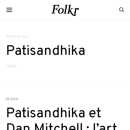
POSTS BY TAG
Patisandhika
1 POST
DESIGN
Patisandhika et
Dan Mitchell : l’art