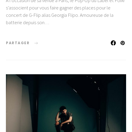
A l’occasion de sa venue à Paris, le Pop-Up du Label et Folkr
s’associent pour vous faire gagner des places pour le
concert de G-Flip alias Georgia Flipo. Amoureuse de la
batterie depuis son…
PARTAGER