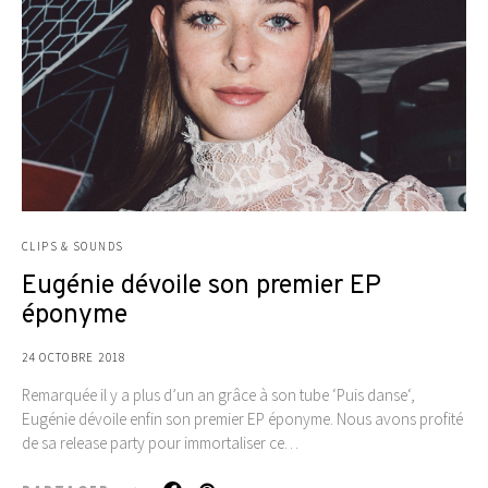
CLIPS & SOUNDS
Eugénie dévoile son premier EP
éponyme
24 OCTOBRE 2018
Remarquée il y a plus d’un an grâce à son tube ‘Puis danse‘,
Eugénie dévoile enfin son premier EP éponyme. Nous avons profité
de sa release party pour immortaliser ce…