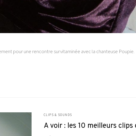
ment pour une rencontre survitaminée avec la chanteuse Poupie. Fo
CLIPS & SOUNDS
A voir : les 10 meilleurs clip