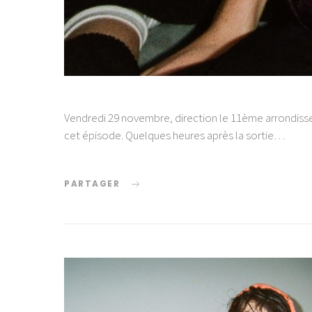
Vendredi 29 novembre, direction le 11ème arrondisse
cet épisode. Quelques heures après la sortie…
PARTAGER