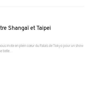
re Shangaï et Taipei
nous invite en plein cœur du Palais de Tokyo pour un show
Une belle…