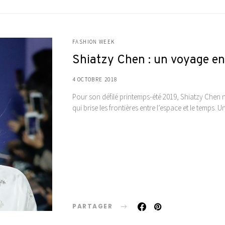
FASHION WEEK
Shiatzy Chen : un voyage ent
4 OCTOBRE 2018
Pour son défilé printemps-été 2019, Shiatzy Chen 
qui brise les frontières entre l’espace et le temps. 
PARTAGER