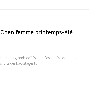
zy Chen femme printemps-été
ses des plus grands défilés de la Fashion Week pour vous
emps forts des backstages !…