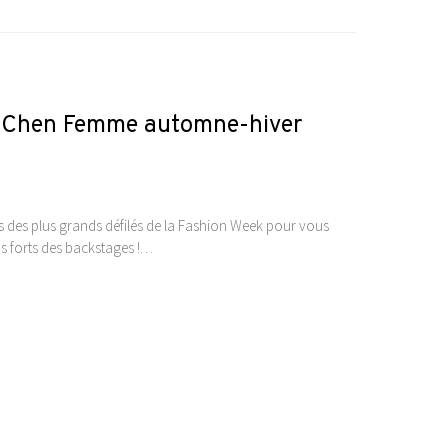
zy Chen Femme automne-hiver
ses des plus grands défilés de la Fashion Week pour vous
emps forts des backstages !…