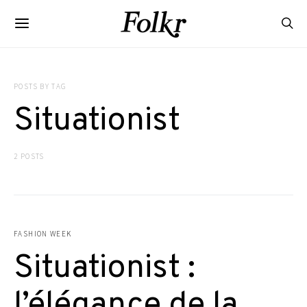
POSTS BY TAG
Situationist
2 POSTS
FASHION WEEK
Situationist :
l’élégance de la