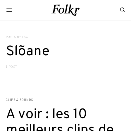
POSTS BY TAG
Slõane
1 POST
CLIPS & SOUNDS
A voir : les 10
meilleurs clips de